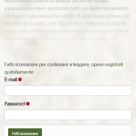
vecchissima scuola in cui all’inizio del secolo scorso
s’impastava a mano; era quindi molto più facile manualmente
“asciugare” una massa che cercare di aggiungere l’acqua a un
impasto già formato. Con l’introduzione delle impastatrici (la
prima risale al 1921 ed era una planetaria) non si sono corretti
ed hanno trasferito questo concetto alle macchine; si è
continuato a di
....
Fatti riconoscere per continuare a leggere, opure
registrati
gratuitamente
E-mail
Password