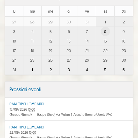
lu
ma
me
gi
ve
sa
do
m
27
28
29
30
31
1
2
o
3
4
5
6
7
8
9
n
t
10
11
12
13
14
15
16
h
-
17
18
19
20
21
22
23
8
24
25
26
27
28
29
30
31
1
2
3
4
5
6
Prossimi eventi
PANI TIPICI LOMBARDI
15/09/2026
18:00
(Europe/Rome)
— Happy Shed, via Molino 1, Arcisate Brenno Useria (VA)
PANI TIPICI LOMBARDI
22/09/2026
18:00
(Europe/Rome)
— Happy Shed, via Molino 1, Arcisate Brenno Useria (VA)