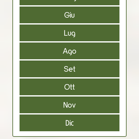
Giu
Lug
Ago
Set
Ott
Nov
Dic