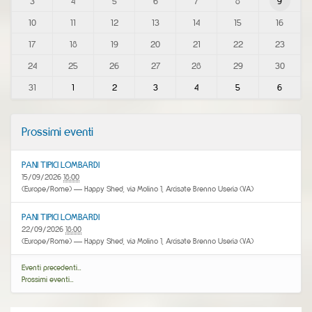
3
4
5
6
7
8
9
n
t
10
11
12
13
14
15
16
h
-
17
18
19
20
21
22
23
8
24
25
26
27
28
29
30
31
1
2
3
4
5
6
Prossimi eventi
PANI TIPICI LOMBARDI
15/09/2026
18:00
(Europe/Rome)
— Happy Shed, via Molino 1, Arcisate Brenno Useria (VA)
PANI TIPICI LOMBARDI
22/09/2026
18:00
(Europe/Rome)
— Happy Shed, via Molino 1, Arcisate Brenno Useria (VA)
Eventi precedenti…
Prossimi eventi…