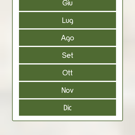
Giu
Lug
Ago
Set
Ott
Nov
Dic