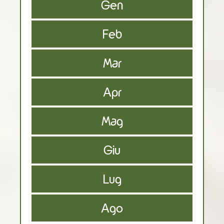
Gen
Feb
Mar
Apr
Mag
Giu
Lug
Ago