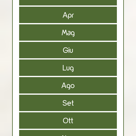
Apr
Mag
Giu
Lug
Ago
Set
Ott