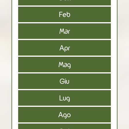
Feb
Mar
Apr
Mag
Giu
Lug
Ago