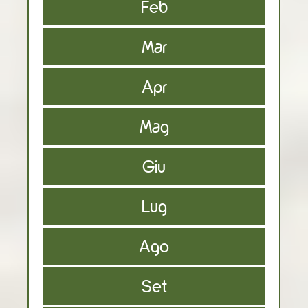
Feb
Mar
Apr
Mag
Giu
Lug
Ago
Set