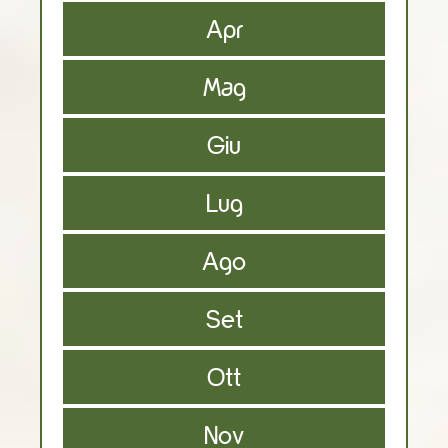
Apr
Mag
Giu
Lug
Ago
Set
Ott
Nov