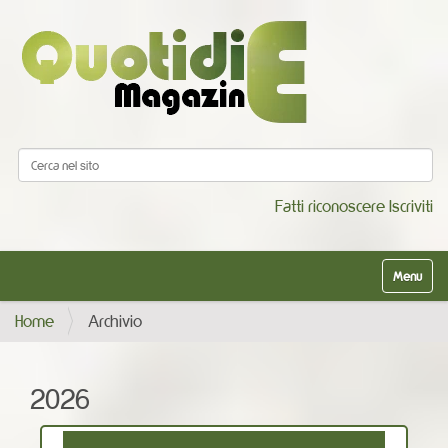
Cerca nel sito
Ricerca avanzata…
Fatti riconoscere
Iscriviti
Alterna la
Home
Archivio
2026