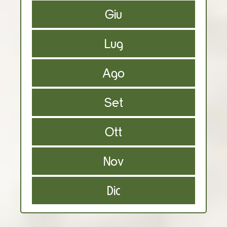
Giu
Lug
Ago
Set
Ott
Nov
Dic