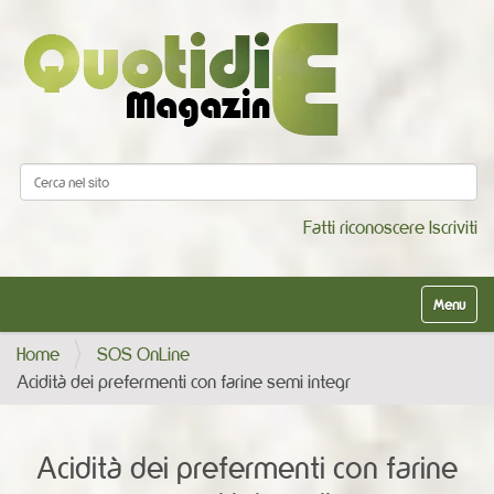
Cerca nel sito
Ricerca avanzata…
Fatti riconoscere
Iscriviti
Alterna la
Home
SOS OnLine
Acidità dei prefermenti con farine semi integr
Acidità dei prefermenti con farine