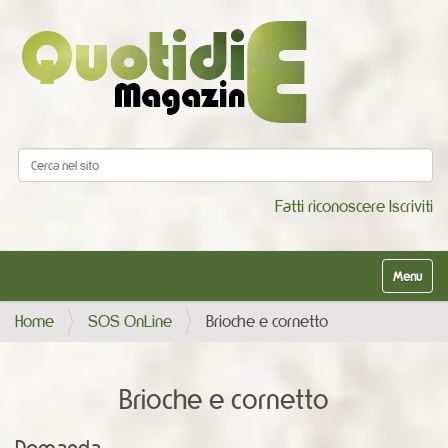
Cerca nel sito
Ricerca avanzata…
Fatti riconoscere
Iscriviti
Alterna la
Home
SOS OnLine
Brioche e cornetto
Brioche e cornetto
Domanda