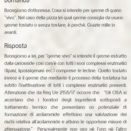
Buongiorno dottoressa. Cosa si intende per germe di grano
“vivo”. Nel caso della pizza lei qual germe consiglia da usare:
germe tostato o senza tostare, è perchè. Grazie mille in
avanti.
Risposta
Buongiorno a lei, per "germe vivo" si intende il germe estratto
dalla cariosside cosi com'è con tutti i suoi complessi enzimatici
(lipasi, lipossigenasi ecc.) comprese le lectine. Quello tostato
invece è il germe che mediante il processo della tostatura ha
subito l'inattivazione di tutti i complessi enzimatici presenti.
Attenzione che da Reg Ue 2158/17 occorre che "Gli OSA si
accertano che i fornitori degli ingredienti sottoposti a
trattamento termico che presentano un potenziale di
formazione di acrilammide effettuino una valutazione dei
rischi relativa all'acrilammide e attuino le opportune misure di
attenuazione." Personalmente non uso nè l'uno nè l'altro