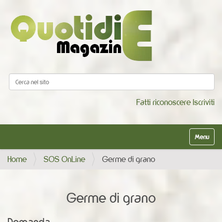
Cerca nel sito
Ricerca avanzata…
Fatti riconoscere
Iscriviti
Alterna la
Home
SOS OnLine
Germe di grano
Germe di grano
Domanda