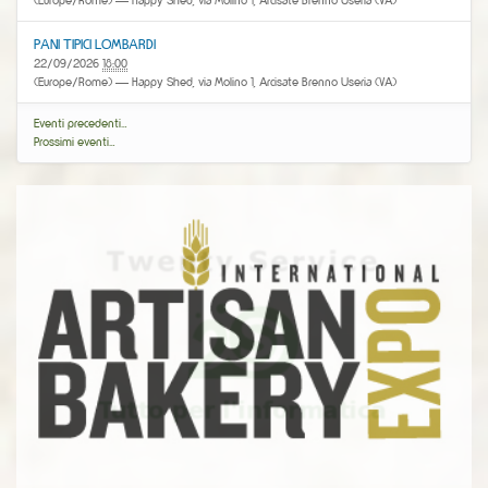
(Europe/Rome)
— Happy Shed, via Molino 1, Arcisate Brenno Useria (VA)
PANI TIPICI LOMBARDI
22/09/2026
18:00
(Europe/Rome)
— Happy Shed, via Molino 1, Arcisate Brenno Useria (VA)
Eventi precedenti…
Prossimi eventi…