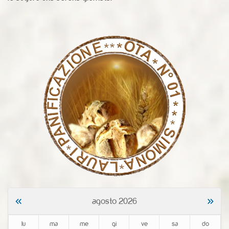
«
»
agosto 2026
lu
ma
me
gi
ve
sa
do