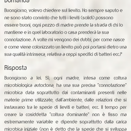
Buongiorno, volevo chiedere sul lievito. Ho sempre saputo e
ne sono stato convinto che tutti i lieviti (solidi) possono
essere buoni, ogni pezzo di madre prende la strada di chi lo
mantiene e in quel laboratorio o casa prenderà la sua
connotazione. A volte mi vengono dei dubbi, per come nasce
e come viene colonizzato un lievito può poi portarsi dietro una
sua qualità intrinseca, relativa a ceppi specifici di batteri ecc.?
Risposta
Buongiorno a lei. Sì, ogni madre, intesa come coltura
microbiologica autoctona, ha una sua precisa "connotazione"
microbica data soprattutto dai contaminanti presenti nelle
materie prime utilizzate, dall'ambiente, dalle relazioni che si
instaurano tra le specie di lieviti e batteri, ecc. Il tempo per
creare la cosiddetta "coltura dominante" non è fisso ma
estremamente variabile e dipende soprattutto dalla carica
microbica iniziale (non è detto che la specie che si sviluppa