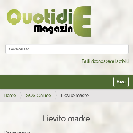
Cerca nel sito
Ricerca avanzata…
Fatti riconoscere
Iscriviti
Alterna la
Home
SOS OnLine
Lievito madre
Lievito madre
Domanda