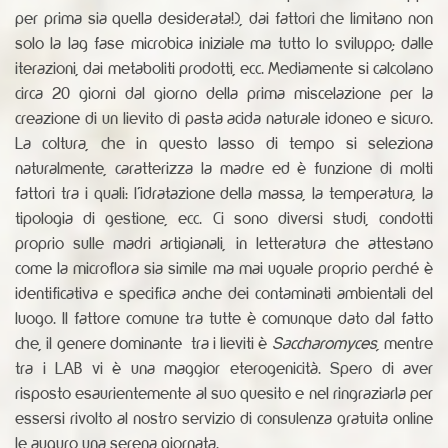
per prima sia quella desiderata!), dai fattori che limitano non
solo la lag fase microbica iniziale ma tutto lo sviluppo; dalle
iterazioni, dai metaboliti prodotti, ecc. Mediamente si calcolano
circa 20 giorni dal giorno della prima miscelazione per la
creazione di un lievito di pasta acida naturale idoneo e sicuro.
La coltura, che in questo lasso di tempo si seleziona
naturalmente, caratterizza la madre ed è funzione di molti
fattori tra i quali: l'idratazione della massa, la temperatura, la
tipologia di gestione, ecc. Ci sono diversi studi, condotti
proprio sulle madri artigianali, in letteratura che attestano
come la microflora sia simile ma mai uguale proprio perché è
identificativa e specifica anche dei contaminati ambientali del
luogo. Il fattore comune tra tutte è comunque dato dal fatto
che, il genere dominante tra i lieviti è
Saccharomyces,
mentre
tra i LAB vi è una maggior eterogenicità. Spero di aver
risposto esaurientemente al suo quesito e nel ringraziarla per
essersi rivolto al nostro servizio di consulenza gratuita online
le auguro una serena giornata.