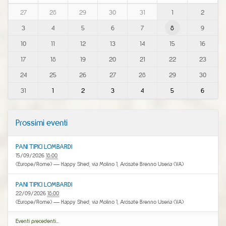
m
27
28
29
30
31
1
2
o
3
4
5
6
7
8
9
n
t
10
11
12
13
14
15
16
h
-
17
18
19
20
21
22
23
8
24
25
26
27
28
29
30
31
1
2
3
4
5
6
Prossimi eventi
PANI TIPICI LOMBARDI
15/09/2026
18:00
(Europe/Rome)
— Happy Shed, via Molino 1, Arcisate Brenno Useria (VA)
PANI TIPICI LOMBARDI
22/09/2026
18:00
(Europe/Rome)
— Happy Shed, via Molino 1, Arcisate Brenno Useria (VA)
Eventi precedenti…