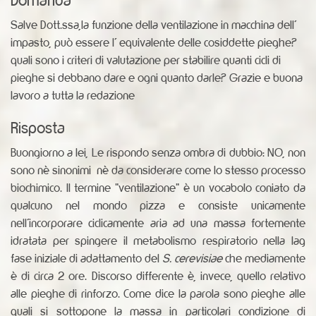
Salve Dott.ssa,la funzione della ventilazione in macchina dell'
impasto, può essere l' equivalente delle cosiddette pieghe?
quali sono i criteri di valutazione per stabilire quanti cicli di
pieghe si debbano dare e ogni quanto darle? Grazie e buona
lavoro a tutta la redazione
Risposta
Buongiorno a lei, Le rispondo senza ombra di dubbio: NO, non
sono nè sinonimi nè da considerare come lo stesso processo
biochimico. Il termine "ventilazione" è un vocabolo coniato da
qualcuno nel mondo pizza e consiste unicamente
nell'incorporare ciclicamente aria ad una massa fortemente
idratata per spingere il metabolismo respiratorio nella lag
fase iniziale di adattamento del
S. cerevisiae
che mediamente
è di circa 2 ore. Discorso differente è, invece, quello relativo
alle pieghe di rinforzo. Come dice la parola sono pieghe alle
quali si sottopone la massa in particolari condizione di