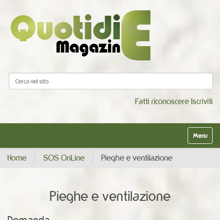
Cerca nel sito
Ricerca avanzata…
Fatti riconoscere
Iscriviti
Alterna la
Home
SOS OnLine
Pieghe e ventilazione
Pieghe e ventilazione
Domanda