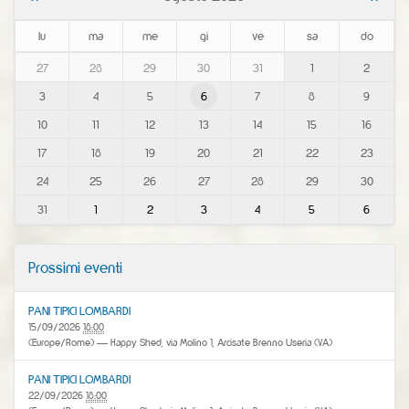
lu
ma
me
gi
ve
sa
do
m
27
28
29
30
31
1
2
o
3
4
5
6
7
8
9
n
t
10
11
12
13
14
15
16
h
-
17
18
19
20
21
22
23
8
24
25
26
27
28
29
30
31
1
2
3
4
5
6
Prossimi eventi
PANI TIPICI LOMBARDI
15/09/2026
18:00
(Europe/Rome)
— Happy Shed, via Molino 1, Arcisate Brenno Useria (VA)
PANI TIPICI LOMBARDI
22/09/2026
18:00