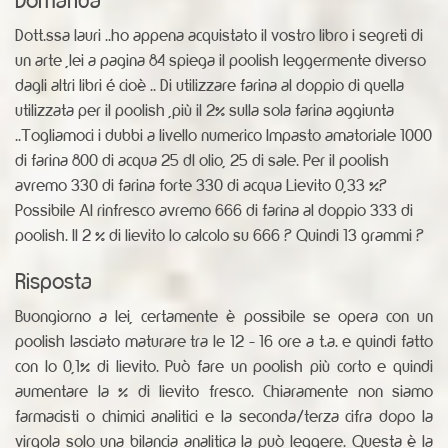
Dott.ssa lauri ..ho appena acquistato il vostro libro i segreti di
un arte ,lei a pagina 84 spiega il poolish leggermente diverso
dagli altri libri é cioè .. Di utilizzare farina al doppio di quella
utilizzata per il poolish ,più il 2% sulla sola farina aggiunta
..Togliamoci i dubbi a livello numerico Impasto amatoriale 1000
di farina 800 di acqua 25 dl olio, 25 di sale. Per il poolish
avremo 330 di farina forte 330 di acqua Lievito 0,33 %?
Possibile Al rinfresco avremo 666 di farina al doppio 333 di
poolish. Il 2 % di lievito lo calcolo su 666 ? Quindi 13 grammi ?
Risposta
Buongiorno a lei, certamente è possibile se opera con un
poolish lasciato maturare tra le 12 - 16 ore a t.a. e quindi fatto
con lo 0,1% di lievito. Può fare un poolish più corto e quindi
aumentare la % di lievito fresco. Chiaramente non siamo
farmacisti o chimici analitici e la seconda/terza cifra dopo la
virgola solo una bilancia analitica la può leggere. Questa è la