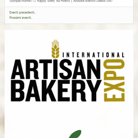
(Europe/Rome)
— Happy Shed, via Molino 1, Arcisate Brenno Useria (VA)
Eventi precedenti…
Prossimi eventi…