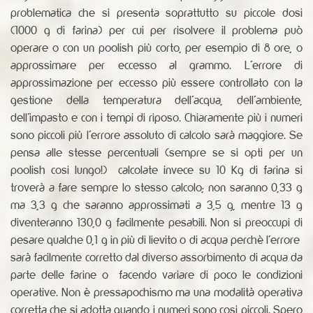
problematica che si presenta soprattutto su piccole dosi
(1000 g di farina) per cui per risolvere il problema può
operare o con un poolish più corto, per esempio di 8 ore, o
approssimare per eccesso al grammo. L'errore di
approssimazione per eccesso più essere controllato con la
gestione della temperatura dell'acqua, dell'ambiente,
dell'impasto e con i tempi di riposo. Chiaramente più i numeri
sono piccoli più l'errore assoluto di calcolo sarà maggiore. Se
pensa alle stesse percentuali (sempre se si opti per un
poolish cosi lungo!) calcolate invece su 10 Kg di farina si
troverà a fare sempre lo stesso calcolo; non saranno 0,33 g
ma 3,3 g che saranno approssimati a 3,5 g, mentre 13 g
diventeranno 130,0 g facilmente pesabili. Non si preoccupi di
pesare qualche 0,1 g in più di lievito o di acqua perchè l'errore
sarà facilmente corretto dal diverso assorbimento di acqua da
parte delle farine o facendo variare di poco le condizioni
operative. Non è pressapochismo ma una modalità operativa
corretta che si adotta quando i numeri sono cosi piccoli. Spero