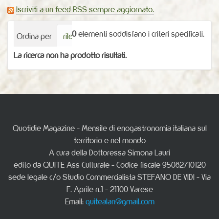
Iscriviti a un feed RSS sempre aggiornato.
0
elementi soddisfano i criteri specificati.
Ordina per
rilevanza
Data (prima i più recenti)
alf
La ricerca non ha prodotto risultati.
Quotidie Magazine - Mensile di enogastronomia italiana sul
territorio e nel mondo
A cura della Dottoressa Simona Lauri
edito da QUITE Ass Culturale - Codice fiscale 95082710120
sede legale c/o Studio Commercialista STEFANO DE VIDI - Via
F. Aprile n.1 - 21100 Varese
Email:
quitealan@gmail.com