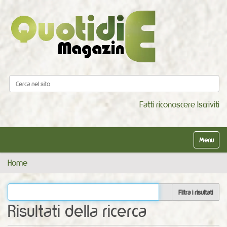
Cerca nel sito
Ricerca avanzata…
Fatti riconoscere
Iscriviti
Alterna la
Home
Filtra i risultati
Risultati della ricerca