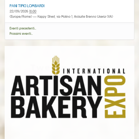
PANI TIPICI LOMBARDI
22/09/2026
18:00
(Europe/Rome)
— Happy Shed, via Molino 1, Arcisate Brenno Useria (VA)
Eventi precedenti…
Prossimi eventi…