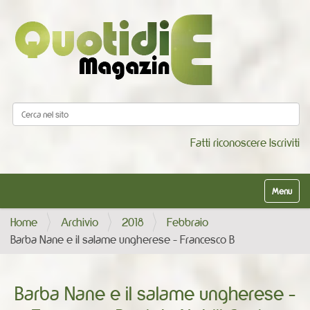
Cerca nel sito
Ricerca avanzata…
Fatti riconoscere
Iscriviti
Alterna la
Home
Archivio
2018
Febbraio
Barba Nane e il salame ungherese - Francesco B
Barba Nane e il salame ungherese -