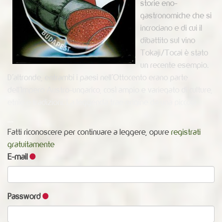
storie eno-
gastronomiche che si
incrociano e di cui il
dibattito sul vino
Tokaji/Tocai è stato
un recente esempio.
D’altronde, entrambi i paesi nell’Ottocento erano parte
dell’Impero Austro-ungarico, così ampio e variegato di culture,
etnie e tradizioni. La leggenda trae origine da una piccola
....
Fatti riconoscere per continuare a leggere, opure
registrati
gratuitamente
E-mail
Password