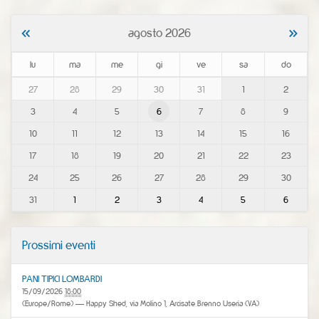
«
»
agosto 2026
lu
ma
me
gi
ve
sa
do
m
27
28
29
30
31
1
2
o
3
4
5
6
7
8
9
n
t
10
11
12
13
14
15
16
h
-
17
18
19
20
21
22
23
8
24
25
26
27
28
29
30
31
1
2
3
4
5
6
Prossimi eventi
PANI TIPICI LOMBARDI
15/09/2026
18:00
(Europe/Rome)
— Happy Shed, via Molino 1, Arcisate Brenno Useria (VA)