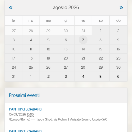
«
»
agosto 2026
lu
ma
me
gi
ve
sa
do
m
27
28
29
30
31
1
2
o
3
4
5
6
7
8
9
n
t
10
11
12
13
14
15
16
h
-
17
18
19
20
21
22
23
8
24
25
26
27
28
29
30
31
1
2
3
4
5
6
Prossimi eventi
PANI TIPICI LOMBARDI
15/09/2026
18:00
(Europe/Rome)
— Happy Shed, via Molino 1, Arcisate Brenno Useria (VA)
PANI TIPICI LOMBARDI