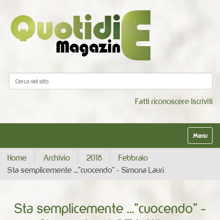
Cerca nel sito
Ricerca avanzata…
Fatti riconoscere
Iscriviti
Alterna la
Home
Archivio
2018
Febbraio
Sta semplicemente ..."cuocendo" - Simona Lauri
Sta semplicemente ..."cuocendo" -