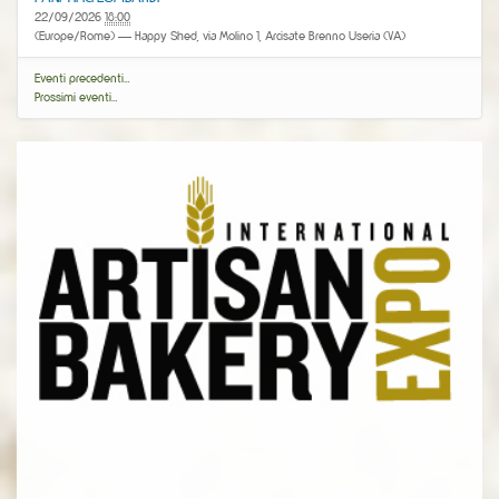
22/09/2026
18:00
(Europe/Rome)
— Happy Shed, via Molino 1, Arcisate Brenno Useria (VA)
Eventi precedenti…
Prossimi eventi…