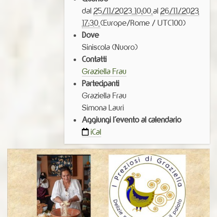
t
dal
25/11/2023 10:00
al
26/11/2023
t
17:30
(Europe/Rome / UTC100)
p
Dove
s
Siniscola (Nuoro)
:
Contatti
/
Graziella Frau
/
Partecipanti
w
Graziella Frau
w
Simona Lauri
w
Aggiungi l'evento al calendario
.
iCal
q
u
o
t
i
d
i