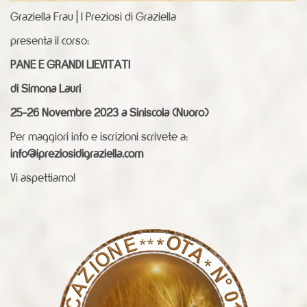
s
Graziella Frau | I Preziosi di Graziella
/
presenta il corso:
c
o
PANE E GRANDI LIEVITATI
r
di Simona Lauri
s
o
25-26 Novembre 2023 a Siniscola (Nuoro)
-
Per maggiori info e iscrizioni scrivete a:
p
info@ipreziosidigraziella.com
a
Vi aspettiamo!
n
e
-
e
-
g
r
a