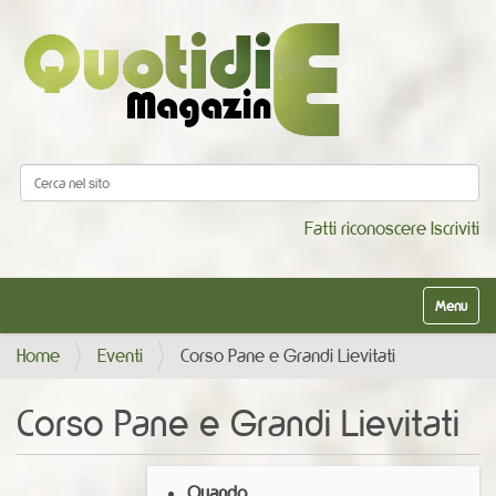
Cerca nel sito
Ricerca avanzata…
Fatti riconoscere
Iscriviti
Alterna la
Home
Eventi
Corso Pane e Grandi Lievitati
Corso Pane e Grandi Lievitati
h
Quando