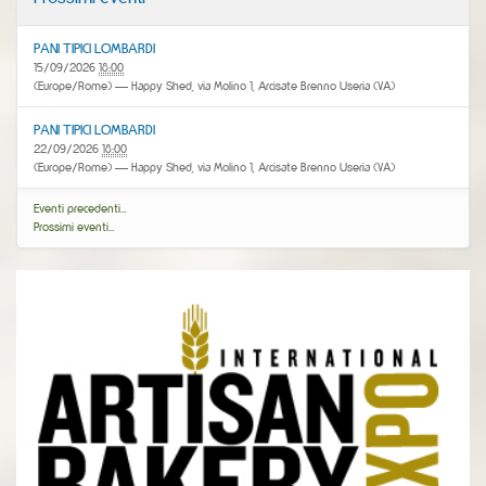
PANI TIPICI LOMBARDI
15/09/2026
18:00
(Europe/Rome)
— Happy Shed, via Molino 1, Arcisate Brenno Useria (VA)
PANI TIPICI LOMBARDI
22/09/2026
18:00
(Europe/Rome)
— Happy Shed, via Molino 1, Arcisate Brenno Useria (VA)
Eventi precedenti…
Prossimi eventi…