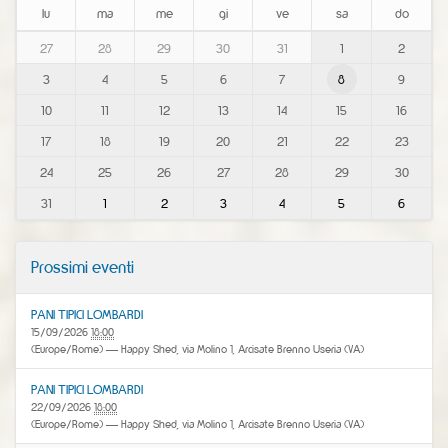
lu
ma
me
gi
ve
sa
do
m
27
28
29
30
31
1
2
o
3
4
5
6
7
8
9
n
t
10
11
12
13
14
15
16
h
-
17
18
19
20
21
22
23
8
24
25
26
27
28
29
30
31
1
2
3
4
5
6
Prossimi eventi
PANI TIPICI LOMBARDI
15/09/2026
18:00
(Europe/Rome)
— Happy Shed, via Molino 1, Arcisate Brenno Useria (VA)
PANI TIPICI LOMBARDI
22/09/2026
18:00
(Europe/Rome)
— Happy Shed, via Molino 1, Arcisate Brenno Useria (VA)