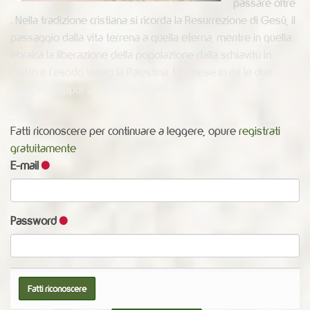
“passare oltre”
. Nella tradizione cristiana si ricorda la Resurrezione di Gesù, il
passaggio dalla vita terrena a quella eterna, mentre in quella
ebraica la liberazione della popolazione dalla schiavitù in
Egitto e l’esodo verso la Palestina. Un mese in cui le due
religioni, seppur accomunate dalla ste
....
Fatti riconoscere per continuare a leggere, opure
registrati
gratuitamente
E-mail
Password