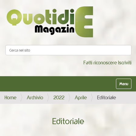
Cerca nel sito
Ricerca avanzata…
Fatti riconoscere
Iscriviti
Alterna la
Home
Archivio
2022
Aprile
Editoriale
Editoriale