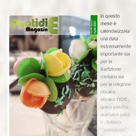
In questo
mese è
calendarizzata
una data
estremamente
importante sia
per la
tradizione
cristiana sia
per la religione
ebraica;
ebraico פסח ;
greco pascha ;
aramaico pasa
h ; italiano
“passaggio”,