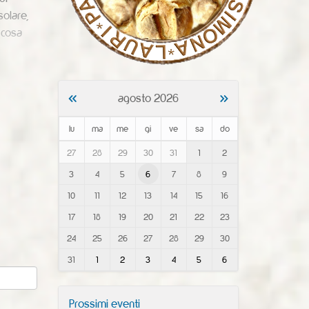
solare,
, cosa
«
»
agosto 2026
lu
ma
me
gi
ve
sa
do
m
27
28
29
30
31
1
2
o
3
4
5
6
7
8
9
n
t
10
11
12
13
14
15
16
h
-
17
18
19
20
21
22
23
8
24
25
26
27
28
29
30
31
1
2
3
4
5
6
Prossimi eventi