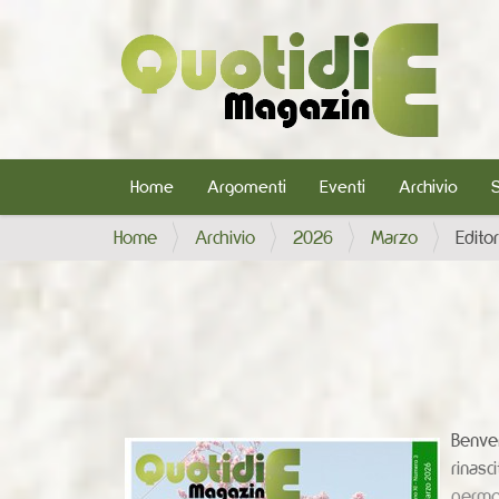
Home
Argomenti
Eventi
Archivio
T
Home
Archivio
2026
Marzo
Editor
u
s
e
i
q
u
i
Benven
:
rinasc
germog