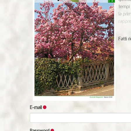
tempi m
la pri
rappre
....
Fatti 
E-mail
Password