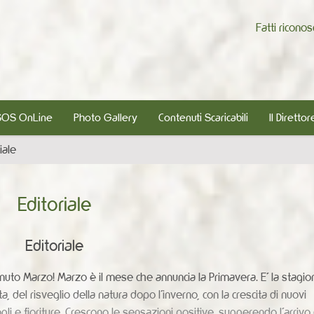
Fatti ricono
SOS OnLine
Photo Gallery
Contenuti Scaricabili
Il Direttor
iale
Editoriale
Editoriale
uto Marzo! Marzo è il mese che annuncia la Primavera. E' la stagio
ita, del risveglio della natura dopo l'inverno, con la crescita di nuovi
li e fioriture. Crescono le sensazioni positive, suggerendo l'arrivo 