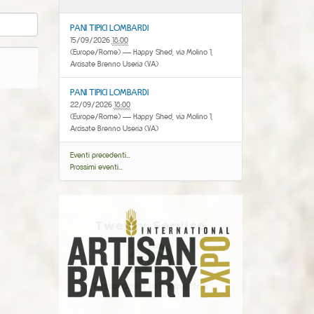
PANI TIPICI LOMBARDI
15/09/2026
18:00
(Europe/Rome)
— Happy Shed, via Molino 1,
Arcisate Brenno Useria (VA)
PANI TIPICI LOMBARDI
22/09/2026
18:00
(Europe/Rome)
— Happy Shed, via Molino 1,
Arcisate Brenno Useria (VA)
Eventi precedenti…
Prossimi eventi…