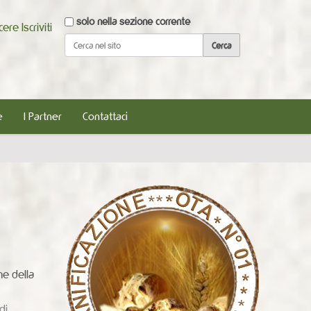
Cerca nel sito
solo nella sezione corrente
scere
Iscriviti
Ricerca avanzata…
e
I Partner
Contattaci
ne della
di