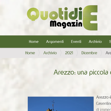
Home
Argomenti
Eventi
Archivio
T
Home
Archivio
2021
Dicembre
Are
u
s
Arezzo: una piccola ci
e
i
q
u
i
Arezzo è 
:
Casentino
di immen