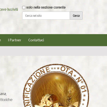
Cerca nel sito
solo nella sezione corrente
scere
Iscriviti
Ricerca avanzata…
e
I Partner
Contattaci
hiana,
ttoriche