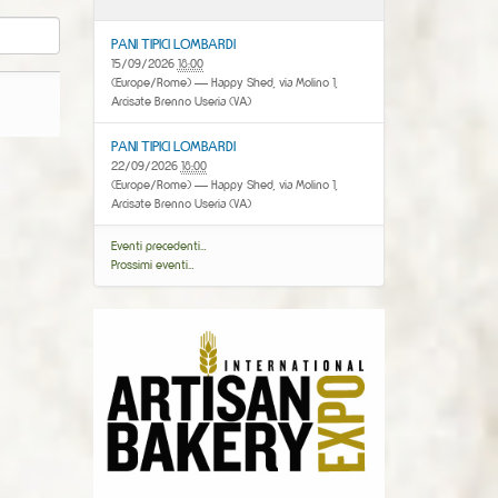
PANI TIPICI LOMBARDI
15/09/2026
18:00
(Europe/Rome)
— Happy Shed, via Molino 1,
Arcisate Brenno Useria (VA)
PANI TIPICI LOMBARDI
22/09/2026
18:00
(Europe/Rome)
— Happy Shed, via Molino 1,
Arcisate Brenno Useria (VA)
Eventi precedenti…
Prossimi eventi…