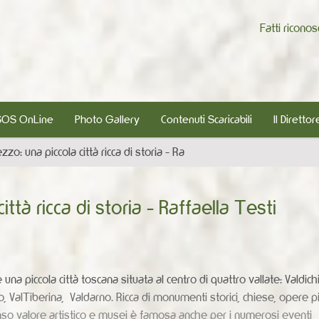
Fatti ricono
SOS OnLine
Photo Gallery
Contenuti Scaricabili
Il Direttor
zzo: una piccola città ricca di storia - Ra
ttà ricca di storia - Raffaella Testi
una piccola città toscana situata al centro di quattro vallate: Valdic
, ValTiberina, Valdarno. Ricca di monumenti storici, chiese, opere pi
so valore artistico e musei è famosa anche per i numerosi eventi