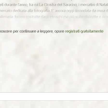
ti durante l’anno, tra cui La Giostra del Saracino, i mercatini di Natal
rcato dedicata alla fotografia. E’ ancora oggi circondata da mura d
illenaria: furono costruite dagli etruschi ma più volte distrutte e rico
conoscere per continuare a leggere, opure
registrati gratuitamente