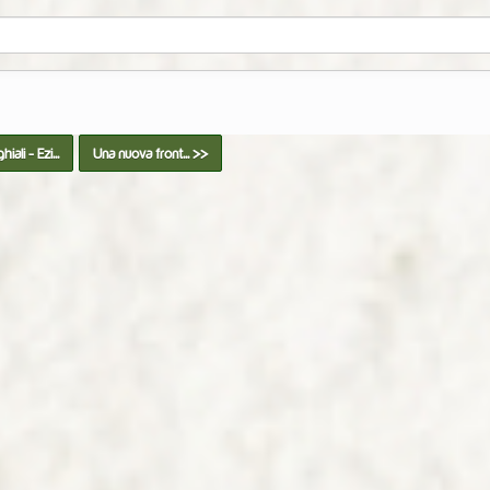
iali - Ezi...
Una nuova front... >>