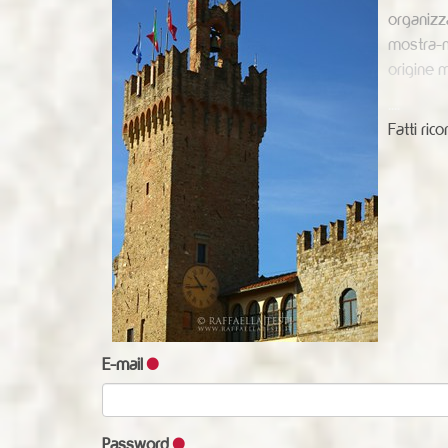
organizza
mostra-me
origine m
....
Fatti ri
E-mail
Password