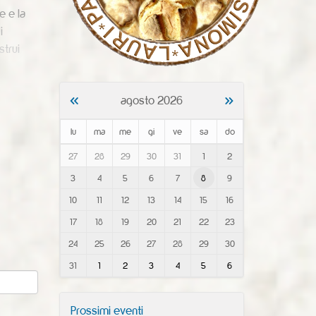
e e la
i
strui
«
»
agosto 2026
lu
ma
me
gi
ve
sa
do
m
27
28
29
30
31
1
2
o
3
4
5
6
7
8
9
n
t
10
11
12
13
14
15
16
h
-
17
18
19
20
21
22
23
8
24
25
26
27
28
29
30
31
1
2
3
4
5
6
Prossimi eventi