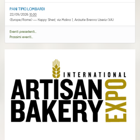
PANI TIPICI LOMBARDI
22/09/2026
18:00
(Europe/Rome)
— Happy Shed, via Molino 1, Arcisate Brenno Useria (VA)
Eventi precedenti…
Prossimi eventi…