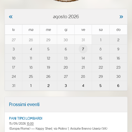
«
»
agosto 2026
lu
ma
me
gi
ve
sa
do
m
27
28
29
30
31
1
2
o
3
4
5
6
7
8
9
n
t
10
11
12
13
14
15
16
h
-
17
18
19
20
21
22
23
8
24
25
26
27
28
29
30
31
1
2
3
4
5
6
Prossimi eventi
PANI TIPICI LOMBARDI
15/09/2026
18:00
(Europe/Rome)
— Happy Shed, via Molino 1, Arcisate Brenno Useria (VA)