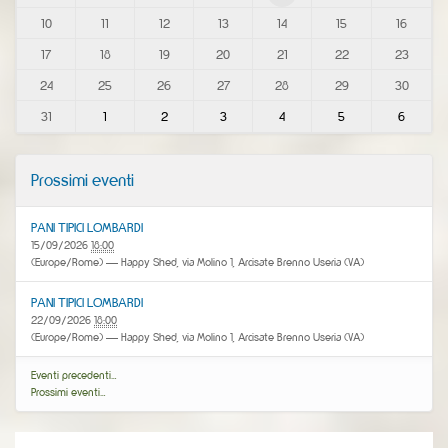
t
10
11
12
13
14
15
16
h
-
17
18
19
20
21
22
23
8
24
25
26
27
28
29
30
31
1
2
3
4
5
6
Prossimi eventi
PANI TIPICI LOMBARDI
15/09/2026
18:00
(Europe/Rome)
— Happy Shed, via Molino 1, Arcisate Brenno Useria (VA)
PANI TIPICI LOMBARDI
22/09/2026
18:00
(Europe/Rome)
— Happy Shed, via Molino 1, Arcisate Brenno Useria (VA)
Eventi precedenti…
Prossimi eventi…