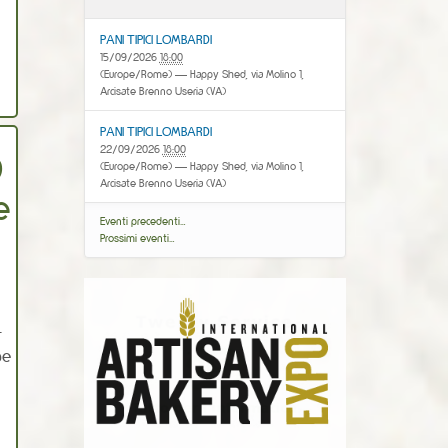
PANI TIPICI LOMBARDI
15/09/2026
18:00
(Europe/Rome)
— Happy Shed, via Molino 1,
Arcisate Brenno Useria (VA)
PANI TIPICI LOMBARDI
22/09/2026
18:00
D
(Europe/Rome)
— Happy Shed, via Molino 1,
Arcisate Brenno Useria (VA)
e
Eventi precedenti…
Prossimi eventi…
-
pe