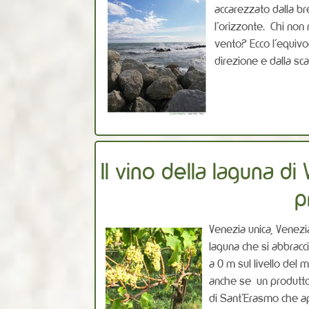
accarezzato dalla br
l’orizzonte. Chi non
vento? Ecco l’equivo
direzione e dalla sca
Il vino della laguna d
p
Venezia unica, Venezia
laguna che si abbracci
a 0 m sul livello del
anche se un produttore
di Sant’Erasmo che a