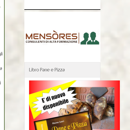
o
li
a
Libro Pane e Pizza
i