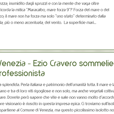
ezza, inumidito dagli spruzzi e con la mente che vaga oltre
 ricorda la mitica “Maracaibo, mare forza 9”? Forza del mare o del
co; il mare non ha forza ma solo “uno stato” determinato dalla
la, più o meno accentuata, del vento. La superficie mari...
i Venezia - Ezio Cravero sommelie
rofessionista
 splendida. Perla italiana e patrimonio dell’umanità tutta. Il mare e l
ano e tra di loro viti rigogliose e non solo, ma anche vegetali coltiva
 mare. Dovete però sapere che vite e sale non vanno molto d’accord
 visionario è riuscito in questa impresa epica. Ci troviamo sull’iso
ppartiene al Comune di Venezia, ma questo piccolissimo isolotto n