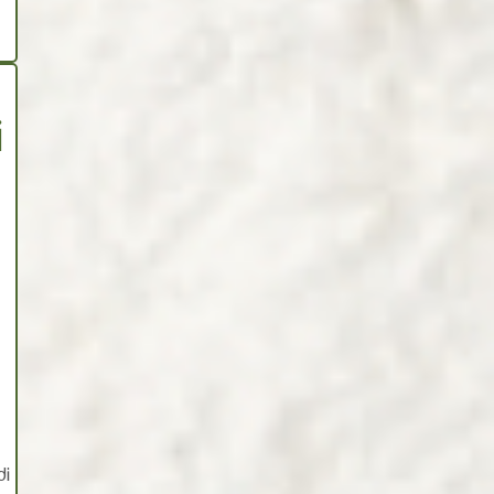
i
u
di