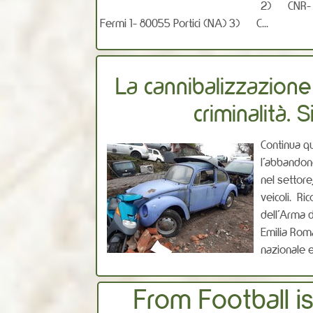
2) CNR- Ist
Fermi 1- 80055 Portici (NA) 3) C...
La cannibalizzazione 
criminalità.
Continua q
l’abbandono 
nel settore
veicoli. Ri
dell’Arma d
Emilia Rom
nazionale e
From Football i