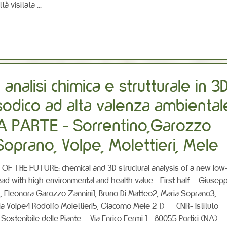
tà visitata ...
nalisi chimica e strutturale in 3
odico ad alta valenza ambiental
IMA PARTE - Sorrentino,Garozzo
Soprano, Volpe, Molettieri, Mele
OF THE FUTURE: chemical and 3D structural analysis of a new low
ad with high environmental and health value - First half - Giusep
1, Eleonora Garozzo Zannini1, Bruno Di Matteo2, Maria Soprano3,
ia Volpe4 Rodolfo Molettieri5, Giacomo Mele 2 1) CNR- Istituto
Sostenibile delle Piante – Via Enrico Fermi 1 - 80055 Portici (NA)