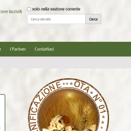
Cerca nel sito
solo nella sezione corrente
scere
Iscriviti
Ricerca avanzata…
e
I Partner
Contattaci
o