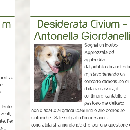
0 m
Desiderata Civium -
Antonella Giordanell
Sognai un incubo.
Apprezzata ed
applaudita
dal pubblico in auditori
m, stavo tenendo un
portivo
concerto cameristico di
te
chitarra classica, il
i
cui timbro, cantabile e
pastoso ma delicato,
, tanto
non è adatto ai grandi teatri lirici e alle orchestre
venti,
sinfoniche. Sale sul palco l’impresario a
nte. Per
congratularsi, annunciando che, per una questione 
 ...