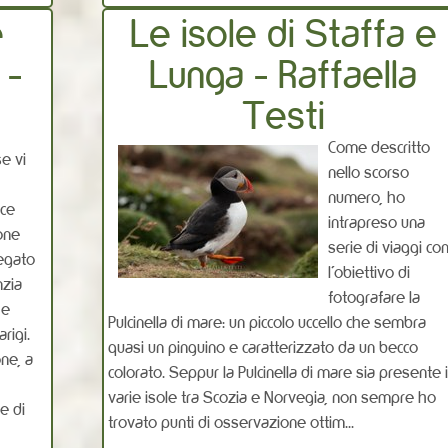
e
Le isole di Staffa e
 -
Lunga - Raffaella
Testi
Come descritto
e vi
nello scorso
numero, ho
lce
intrapreso una
ione
serie di viaggi co
legato
l’obiettivo di
nzia
fotografare la
 e
Pulcinella di mare: un piccolo uccello che sembra
arigi.
quasi un pinguino e caratterizzato da un becco
ne, a
colorato. Seppur la Pulcinella di mare sia presente 
varie isole tra Scozia e Norvegia, non sempre ho
e di
trovato punti di osservazione ottim...