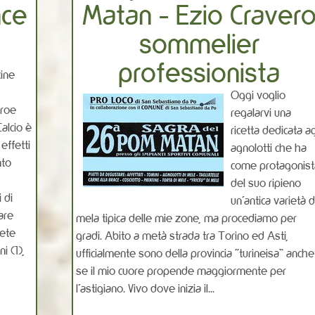
nce
Matan - Ezio Craver
sommelier
professionista
cine
Oggi voglio
aroe
regalarvi una
Calcio è
ricetta dedicata ag
effetti
agnolotti che ha
nto
come protagonist
del suo ripieno
 di
un’antica varietà d
are
mela tipica delle mie zone, ma procediamo per
bete
gradi. Abito a metà strada tra Torino ed Asti,
i (1),
ufficialmente sono della provincia “turineisa” anche
se il mio cuore propende maggiormente per
l’astigiano. Vivo dove inizia il...