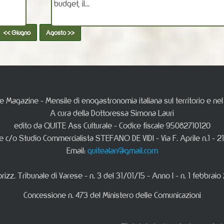
budget, il...
<< Giugno
Agosto >>
e Magazine - Mensile di enogastronomia italiana sul territorio e n
A cura della Dottoressa Simona Lauri
edito da QUITE Ass Culturale - Codice fiscale 95082710120
e c/o Studio Commercialista STEFANO DE VIDI - Via F. Aprile n.1 - 2
Email:
quitealan@gmail.com
rizz. Tribunale di Varese - n. 3 del 31/01/15 - Anno I - n. 1 febbraio
Concessione n. 473 del Ministero delle Comunicazioni