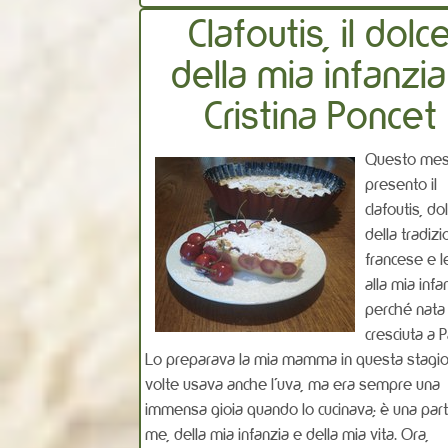
Clafoutis, il dolc
della mia infanzia
Cristina Poncet
Questo mes
presento il
clafoutis, do
della tradiz
francese e 
alla mia infa
perché nata
cresciuta a P
Lo preparava la mia mamma in questa stagio
volte usava anche l’uva, ma era sempre una
immensa gioia quando lo cucinava; è una part
me, della mia infanzia e della mia vita. Ora,