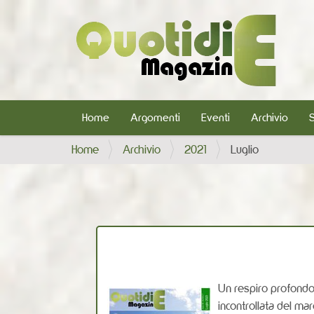
Home
Argomenti
Eventi
Archivio
T
Home
Archivio
2021
Luglio
u
s
e
i
q
u
i
Un respiro profondo
:
incontrollata del mar