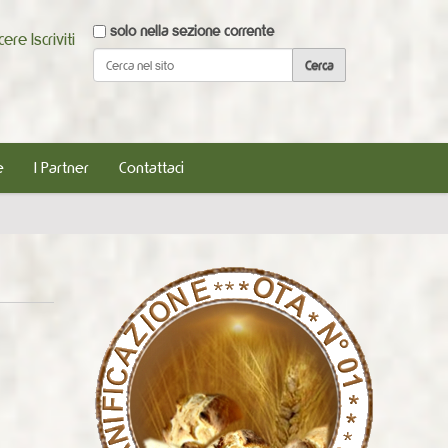
Cerca nel sito
solo nella sezione corrente
scere
Iscriviti
Ricerca avanzata…
e
I Partner
Contattaci