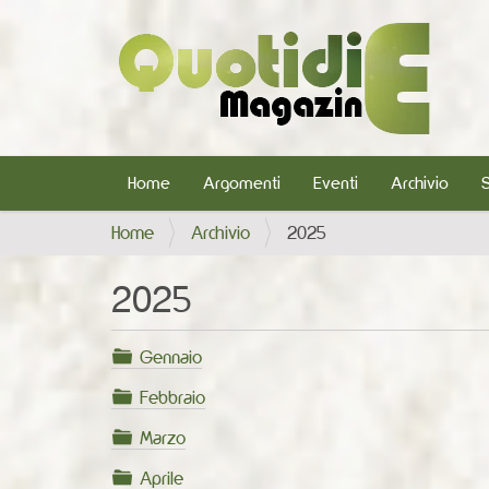
Home
Argomenti
Eventi
Archivio
T
Home
Archivio
2025
u
s
2025
e
i
Gennaio
q
u
Febbraio
i
Marzo
:
Aprile