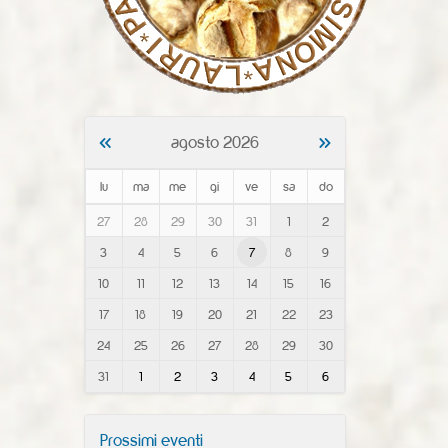
«
»
agosto 2026
lu
ma
me
gi
ve
sa
do
m
27
28
29
30
31
1
2
o
3
4
5
6
7
8
9
n
t
10
11
12
13
14
15
16
h
-
17
18
19
20
21
22
23
8
24
25
26
27
28
29
30
31
1
2
3
4
5
6
Prossimi eventi