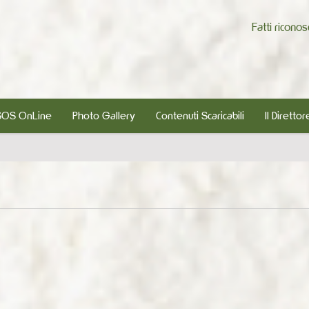
Fatti ricono
SOS OnLine
Photo Gallery
Contenuti Scaricabili
Il Direttor