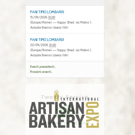
PANI TIPICI LOMBARDI
15/09/2026
18:00
(Europe/Rome)
— Happy Shed, via Molino 1,
Arcisate Brenno Useria (VA)
PANI TIPICI LOMBARDI
22/09/2026
18:00
(Europe/Rome)
— Happy Shed, via Molino 1,
Arcisate Brenno Useria (VA)
Eventi precedenti…
Prossimi eventi…