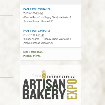
PANI TIPICI LOMBARDI
15/09/2026
18:00
(Europe/Rome)
— Happy Shed, via Molino 1,
Arcisate Brenno Useria (VA)
PANI TIPICI LOMBARDI
22/09/2026
18:00
(Europe/Rome)
— Happy Shed, via Molino 1,
Arcisate Brenno Useria (VA)
Eventi precedenti…
Prossimi eventi…