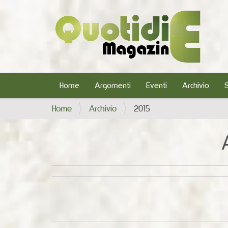
Home
Argomenti
Eventi
Archivio
T
Home
Archivio
2015
u
s
e
i
q
u
i
: