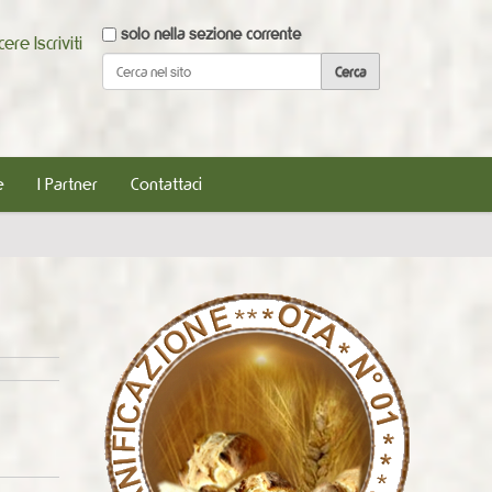
Cerca nel sito
solo nella sezione corrente
scere
Iscriviti
Ricerca avanzata…
e
I Partner
Contattaci