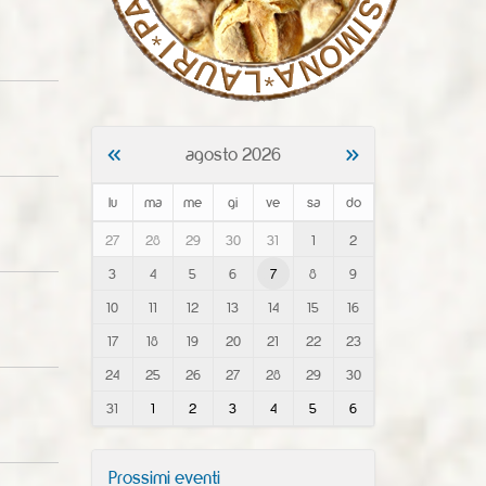
«
»
agosto 2026
lu
ma
me
gi
ve
sa
do
m
27
28
29
30
31
1
2
o
3
4
5
6
7
8
9
n
t
10
11
12
13
14
15
16
h
-
17
18
19
20
21
22
23
8
24
25
26
27
28
29
30
31
1
2
3
4
5
6
Prossimi eventi